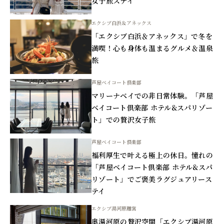
女子旅ステイ
エクシブ白浜＆アネックス
「エクシブ白浜＆アネックス」で冬を
満喫！心も身体も温まるグルメ＆温泉
旅
芦屋ベイコート倶楽部
マリーナベイでの非日常体験。「芦屋
ベイコート倶楽部 ホテル&スパリゾー
ト」での贅沢女子旅
芦屋ベイコート倶楽部
福利厚生で叶える極上の休日。憧れの
「芦屋ベイコート倶楽部 ホテル&スパ
リゾート」でご褒美ラグジュアリース
テイ
エクシブ湯河原離宮
奥湯河原の贅沢空間「エクシブ湯河原