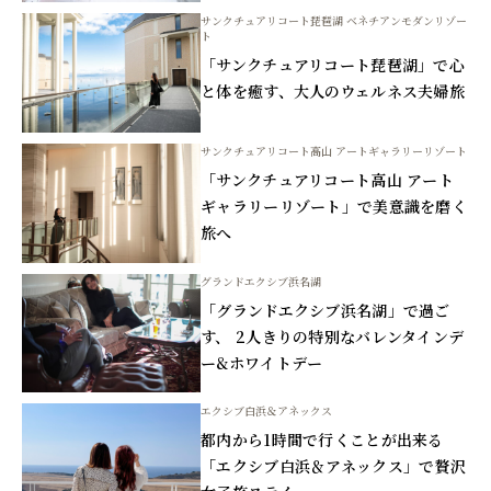
サンクチュアリコート琵琶湖 ベネチアンモダンリゾー
ト
「サンクチュアリコート琵琶湖」で心
と体を癒す、大人のウェルネス夫婦旅
サンクチュアリコート高山 アートギャラリーリゾート
「サンクチュアリコート高山 アート
ギャラリーリゾート」で美意識を磨く
旅へ
グランドエクシブ浜名湖
「グランドエクシブ浜名湖」で過ご
す、 2人きりの特別なバレンタインデ
ー&ホワイトデー
エクシブ白浜＆アネックス
都内から1時間で行くことが出来る
「エクシブ白浜＆アネックス」で贅沢