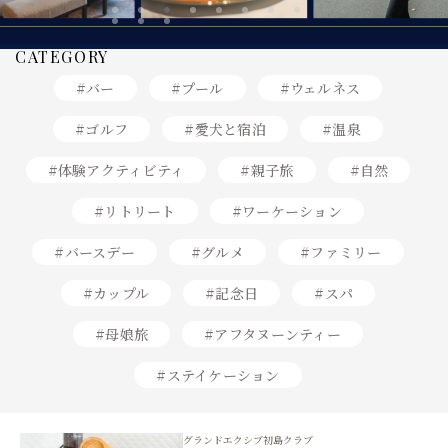
8
CATEGORY
#バー
#プール
#ウェルネス
#ゴルフ
#愛犬と宿泊
#温泉
#体験アクティビティ
#親子旅
#自然
#リトリート
#ワーケーション
#バースデー
#グルメ
#ファミリー
#カップル
#記念日
#スパ
#母娘旅
#アフタヌーンティー
#ステイケーション
グランドエクシブ初島クラブ