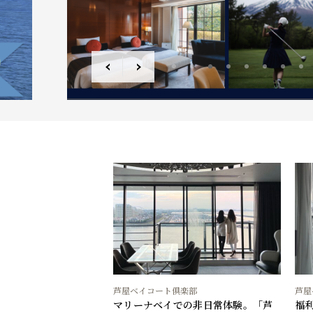
3
4
5
6
7
8
9
10
11
芦屋ベイコート倶楽部
芦屋
マリーナベイでの非日常体験。「芦
福