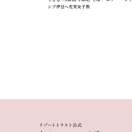
シブ伊豆へ充実女子旅