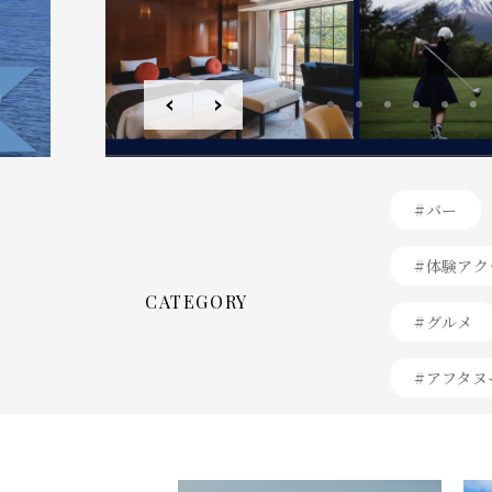
3
4
5
6
7
8
9
10
11
#バー
#体験アク
CATEGORY
#グルメ
#アフタヌ