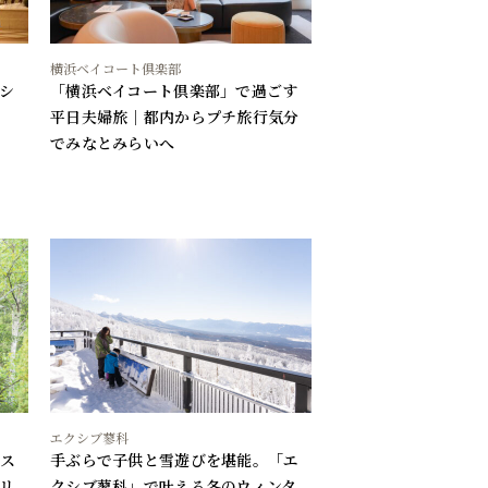
横浜ベイコート倶楽部
シ
「横浜ベイコート倶楽部」で過ごす
平日夫婦旅｜都内からプチ旅行気分
でみなとみらいへ
エクシブ蓼科
クス
手ぶらで子供と雪遊びを堪能。「エ
リ
クシブ蓼科」で叶える冬のウィンタ