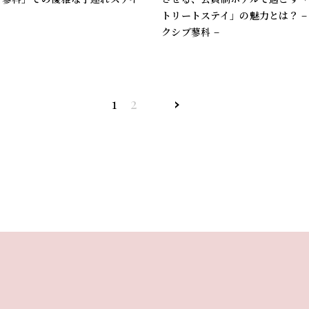
トリートステイ」の魅力とは？ –
クシブ蓼科 –
1
2
»