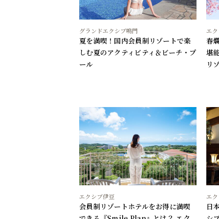
グランドエクシブ鳴門
エク
夏を満喫！国内会員制リゾートで楽
春
しむ夏のアクティビティ＆ビーチ・プ
堪
ール
リ
エクシブ伊豆
エク
会員制リゾートホテルをお得に満喫
日
できる『Smile Plan』とは？ エク
シ