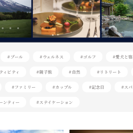
#プール
#ウェルネス
#ゴルフ
#愛犬と宿
ティビティ
#親子旅
#自然
#リトリート
#ファミリー
#カップル
#記念日
#スパ
ーンティー
#ステイケーション