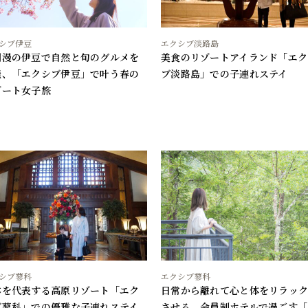
シブ伊豆
エクシブ淡路島
爛漫の伊豆で自然と旬のグルメを
美食のリゾートアイランド「エク
能、「エクシブ伊豆」で叶う春の
ブ淡路島」での子連れステイ
ゾート女子旅
シブ蓼科
エクシブ蓼科
本を代表する高原リゾート「エク
日常から離れて心と体をリラッ
ブ蓼科」での優雅な子連れステイ
させる、会員制ホテルで過ごす「