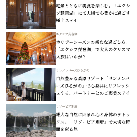
絶景とともに美食を楽しむ。「エクシ
ブ琵琶湖」にて夫婦で心豊かに過ごす
極上ステイ
エクシブ琵琶湖
ホリデーシーズンの新たな過ごし方。
「エクシブ琵琶湖」で大人のクリスマ
ス旅はいかが？
サンメンバーズひるがの
自然豊かな高原リゾート「サンメンバ
ーズひるがの」で心身共にリフレッシ
ュする、パートナーとのご褒美ステイ
リゾーピア別府
雄大な自然に囲まれ心と身体のデトッ
クス。「リゾーピア別府」で大切な時
間を彩る旅