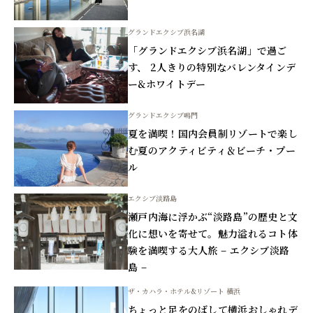
グランドエクシブ浜名湖
「グランドエクシブ浜名湖」で過ご
す、 2人きりの特別なバレンタインデ
ー&ホワイトデー
グランドエクシブ鳴門
夏を満喫！国内会員制リゾートで楽し
む夏のアクティビティ＆ビーチ・プー
ル
エクシブ淡路島
瀬戸内海に浮かぶ“淡路島”の歴史と文
化に想いを寄せて。魅力溢れるコト体
験を満喫する大人旅 – エクシブ淡路
島 –
ザ・カハラ・ホテル&リゾート 横浜
ちょっと足をのばして横浜おしゃれデ