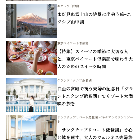
エクシブ山中湖
まだ見ぬ富士山の絶景に出会う旅–エ
クシブ山中湖–
東京ベイコート倶楽部
【特集】スイーツの季節に大切な人
と。東京ベイコート倶楽部で味わう大
人のためのスイーツ時間
グランドエクシブ浜名湖
白亜の宮殿で祝う夫婦の記念日「グラ
ンドエクシブ浜名湖」でリゾート大満
喫の旅を
サンクチュアリコート琵琶湖 ベネチアンモダンリゾー
ト
「サンクチュアリコート琵琶湖」で心
と体を癒す、大人のウェルネス夫婦旅