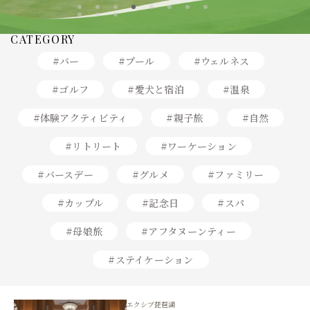
8
CATEGORY
#バー
#プール
#ウェルネス
#ゴルフ
#愛犬と宿泊
#温泉
#体験アクティビティ
#親子旅
#自然
#リトリート
#ワーケーション
#バースデー
#グルメ
#ファミリー
#カップル
#記念日
#スパ
#母娘旅
#アフタヌーンティー
#ステイケーション
エクシブ琵琶湖